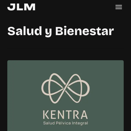
Menu
Skip
Menu
to
main
Salud y Bienestar
content